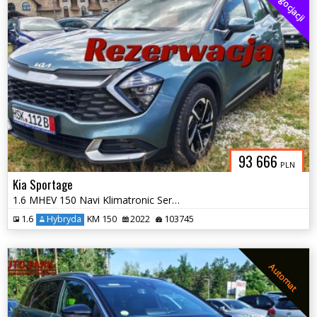
Do Negocjacji
93 666
PLN
Kia Sportage
1.6 MHEV 150 Navi Klimatronic Serwis 202
1.6
Hybryda
KM 150
2022
103745
Automat