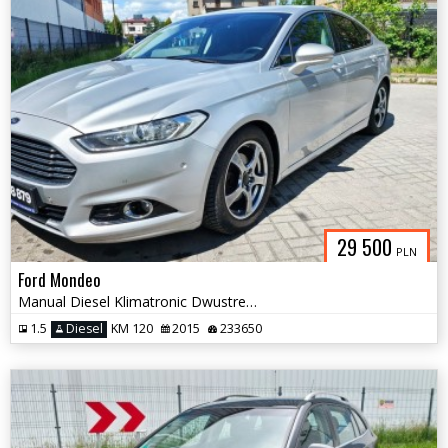
29 500
PLN
Ford Mondeo
Manual Diesel Klimatronic Dwustrefowy Grzane Fotele Serwis do Końca
1.5
Diesel
KM 120
2015
233650