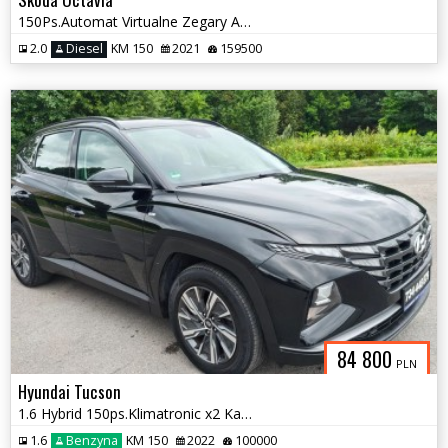
150Ps.Automat Virtualne Zegary Ambiente Grzana Kierownica Serwis 2021
2.0
Diesel
KM 150
2021
159500
84 800
PLN
Hyundai Tucson
1.6 Hybrid 150ps.Klimatronic x2 Kamera Cofania 2022
1.6
Benzyna
KM 150
2022
100000