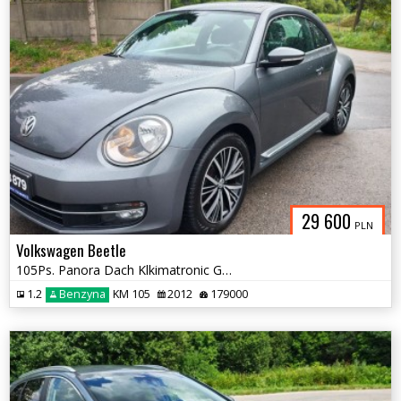
29 600
PLN
Volkswagen Beetle
105Ps. Panora Dach Klkimatronic Grzane Fotele 2012
1.2
Benzyna
KM 105
2012
179000