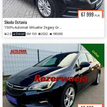
67 999
PLN
Skoda Octavia
150Ps.Automat Virtualne Zegary GrzanaFotele Navi Serwis 2022
2.0
Diesel
KM 150
2022
185000
Unikat