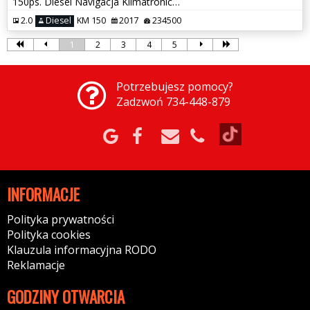
150ps. Diesel Navigacja Klimatronic Dwustrefowy 2017
2.0
Diesel
KM 150
2017
234500
1
2
3
4
5
Potrzebujesz pomocy?
Zadzwoń 734-448-879
INFORMACJE
Polityka prywatności
Polityka cookies
Klauzula informacyjna RODO
Reklamacje
GODZINY OTWARCIA