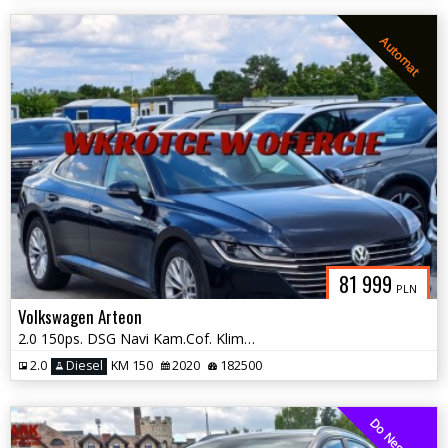
Automat
81 999
PLN
Volkswagen Arteon
2.0 150ps. DSG Navi Kam.Cof. KlimatronicDwustref. Grzane Fotele 2020
2.0
Diesel
KM 150
2020
182500