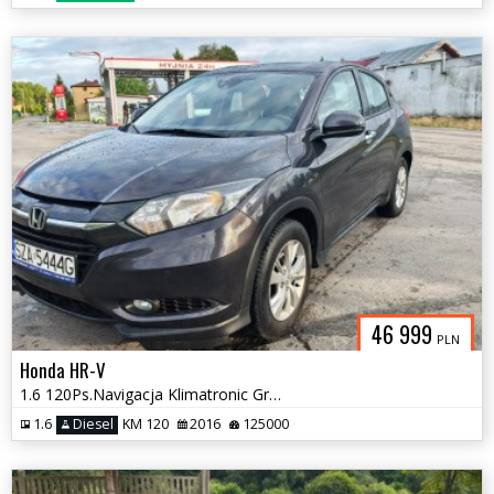
46 999
PLN
Honda HR-V
1.6 120Ps.Navigacja Klimatronic Grzane Fotele 2016
1.6
Diesel
KM 120
2016
125000