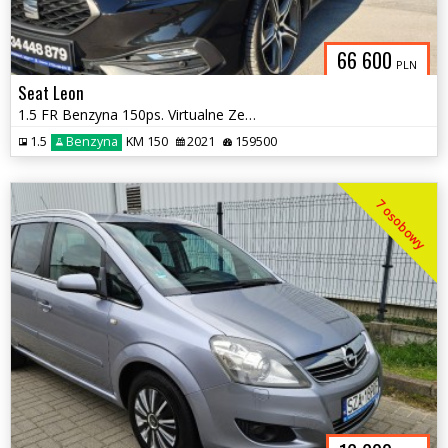
66 600
PLN
Seat Leon
1.5 FR Benzyna 150ps. Virtualne Zegary Klimatronic x3 Indukcja 2021
1.5
Benzyna
KM 150
2021
159500
7 osobowy