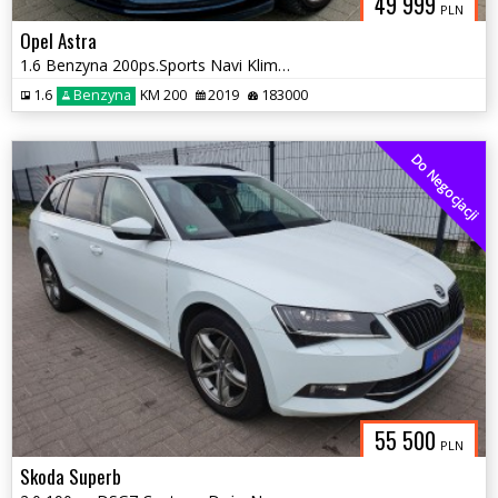
49 999
PLN
Opel Astra
1.6 Benzyna 200ps.Sports Navi Klimatronic Po Serwisie 2019rok
1.6
Benzyna
KM 200
2019
183000
Do Negocjacji
55 500
PLN
Skoda Superb