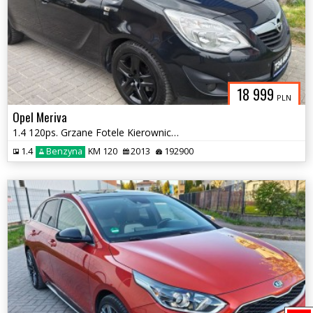
18 999
PLN
Opel Meriva
1.4 120ps. Grzane Fotele Kierownica Klimatyzacja 2013
1.4
Benzyna
KM 120
2013
192900