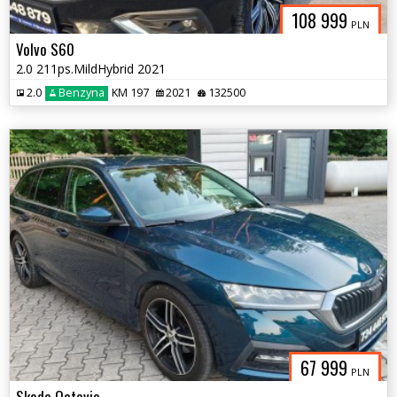
108 999
PLN
Volvo S60
2.0 211ps.MildHybrid 2021
2.0
Benzyna
KM 197
2021
132500
67 999
PLN
Skoda Octavia