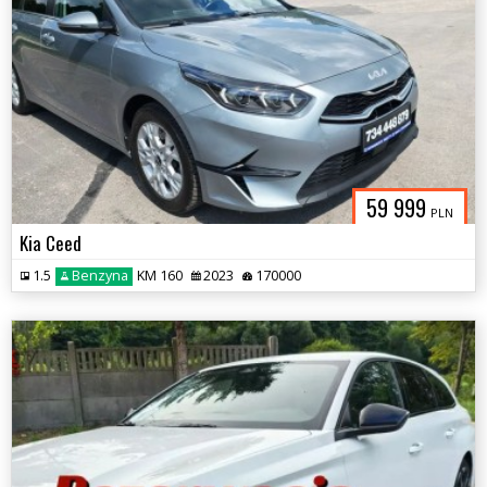
59 999
PLN
Kia Ceed
1.5
Benzyna
KM 160
2023
170000