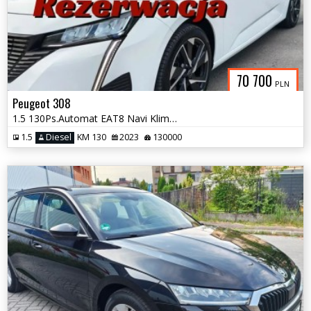
70 700
PLN
Peugeot 308
1.5 130Ps.Automat EAT8 Navi Klimatronic Grzane Fotele 2023
1.5
Diesel
KM 130
2023
130000