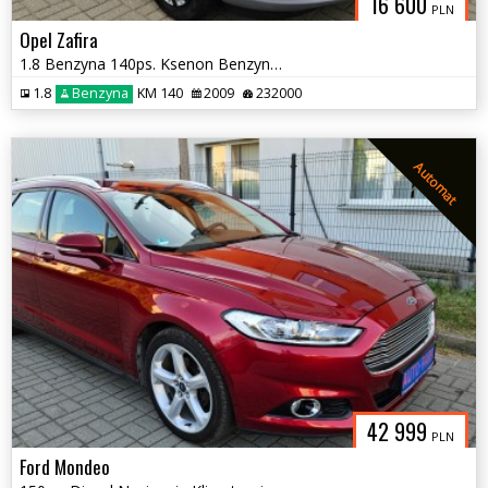
16 600
PLN
Opel Zafira
1.8 Benzyna 140ps. Ksenon Benzyna 7-0sób
1.8
Benzyna
KM 140
2009
232000
Automat
42 999
PLN
Ford Mondeo