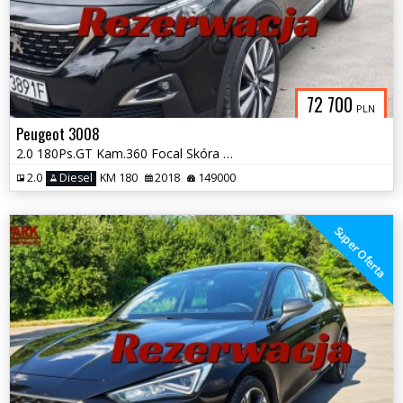
72 700
PLN
Peugeot 3008
2.0 180Ps.GT Kam.360 Focal Skóra Panorama Masaże Navi 2018
2.0
Diesel
KM 180
2018
149000
Super Oferta