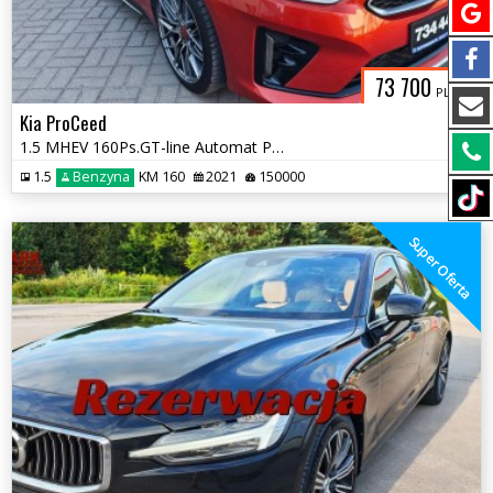
73 700
PLN
Kia ProCeed
1.5 MHEV 160Ps.GT-line Automat Panorama Bezwypadek 2021r.
1.5
Benzyna
KM 160
2021
150000
Super Oferta