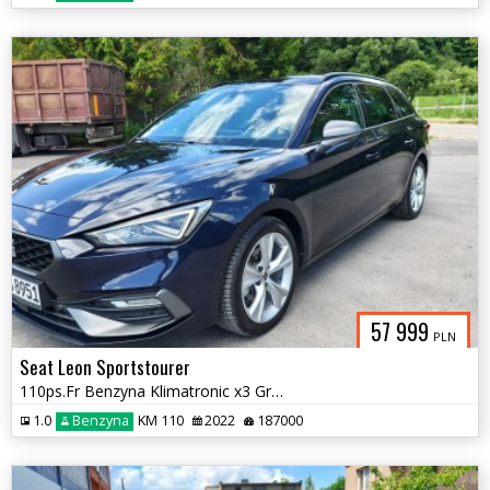
57 999
PLN
Seat Leon Sportstourer
110ps.Fr Benzyna Klimatronic x3 GrzaneFoteleKierownica Kam.Cofania2022
1.0
Benzyna
KM 110
2022
187000