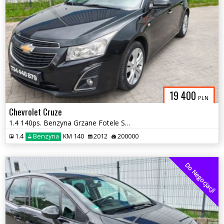
19 400
PLN
Chevrolet Cruze
1.4 140ps. Benzyna Grzane Fotele Skóra Navi Model 2013
1.4
Benzyna
KM 140
2012
200000
Do Negocjacji