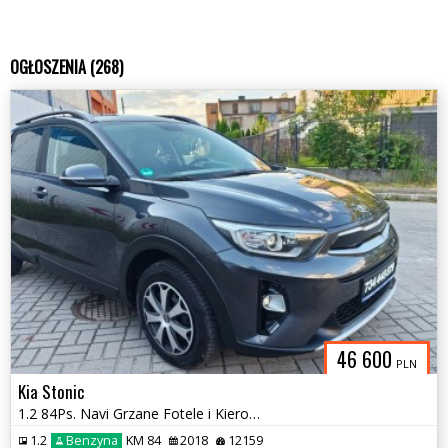
OGŁOSZENIA (268)
46 600
PLN
Kia Stonic
1.2 84Ps. Navi Grzane Fotele i Kierownica 2018
1.2
Benzyna
KM 84
2018
12159