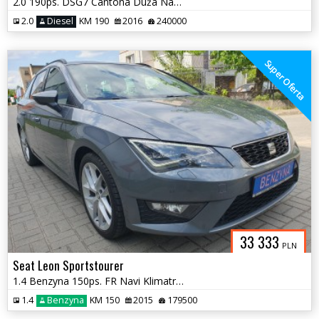
2.0 190ps. DSG7 Cantona Duża Navi 2016
2.0
Diesel
KM 190
2016
240000
Super Oferta
33 333
PLN
Seat Leon Sportstourer
1.4 Benzyna 150ps. FR Navi Klimatronic x2 Grzane Fotele
1.4
Benzyna
KM 150
2015
179500