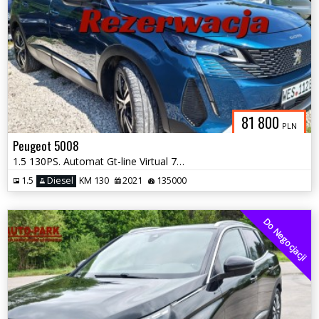
81 800
PLN
Peugeot 5008
1.5 130PS. Automat Gt-line Virtual 7-osób Full Serwis 2021
1.5
Diesel
KM 130
2021
135000
Do Negocjacji