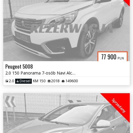
77 900
PLN
Peugeot 5008
2.0 150 Panorama 7-osób Navi Alcantara 2018
2.0
Diesel
KM 150
2018
149600
Sprzedany