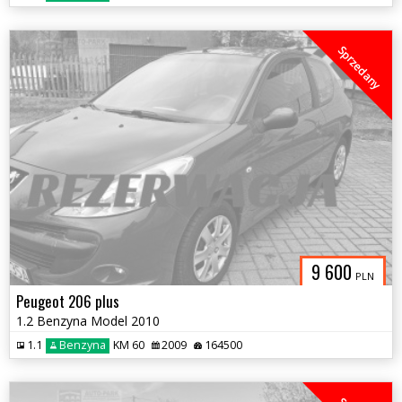
Sprzedany
9 600
PLN
Peugeot 206 plus
1.2 Benzyna Model 2010
1.1
Benzyna
KM 60
2009
164500