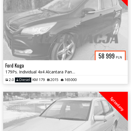
58 999
PLN
Ford Kuga
179Ps. Individual 4x4 Alcantara Panorama
2.0
Diesel
KM 179
2015
165000
Sprzedany