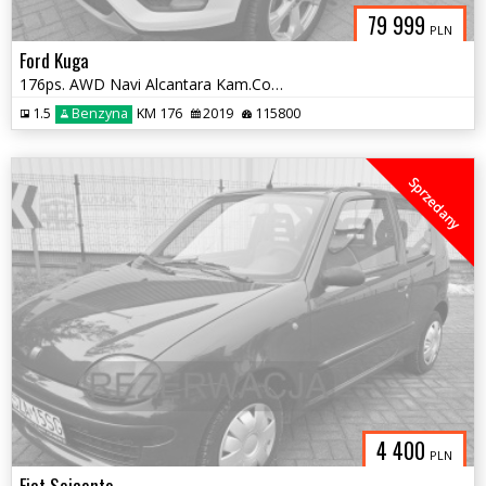
79 999
PLN
Ford Kuga
176ps. AWD Navi Alcantara Kam.Cofania 2019
1.5
Benzyna
KM 176
2019
115800
Sprzedany
4 400
PLN
Fiat Seicento