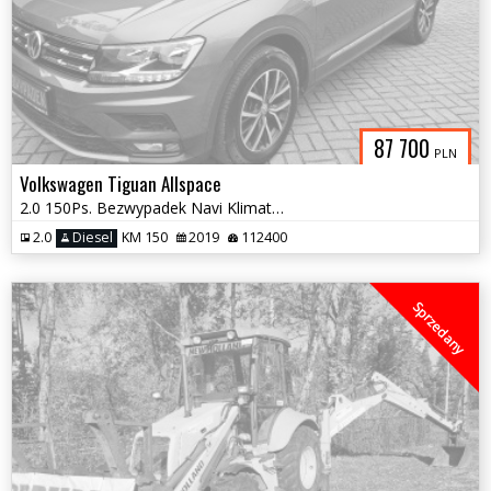
87 700
PLN
Volkswagen Tiguan Allspace
2.0 150Ps. Bezwypadek Navi Klimatronic 2019
2.0
Diesel
KM 150
2019
112400
Sprzedany