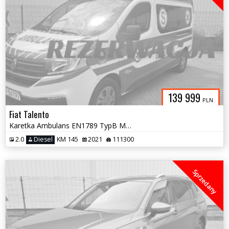
139 999
PLN
Fiat Talento
Karetka Ambulans EN1789 TypB Maxi L2H2 z 2021
2.0
Diesel
KM 145
2021
111300
Sprzedany