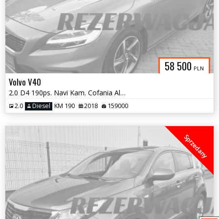
58 500
PLN
Volvo V40
2.0 D4 190ps. Navi Kam. Cofania Alcantara 2018
2.0
Diesel
KM 190
2018
159000
Sprzedany