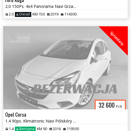
2.0 150Ps. 4x4 Panorama Navi Grzane Fotele Kierownica Bezwypadek
2.0
Diesel
KM 150
2019
114300
Sprzedany
32 600
PLN
Opel Corsa
1.4 90ps. Klimatronic Navi Półskóry Grzane fotele i Kierownica 2016
1.4
Benzyna
KM 90
2016
119500