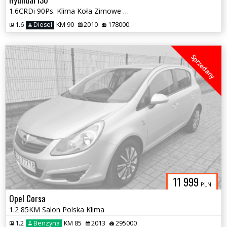
1.6CRDi 90Ps. Klima Koła Zimowe Serwis 2010
1.6
Diesel
KM 90
2010
178000
Sprzedany
11 999
PLN
Opel Corsa
1.2 85KM Salon Polska Klima
1.2
Benzyna
KM 85
2013
295000