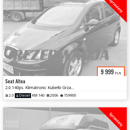
Sprzedany
9 999
PLN
Seat Altea
2.0 140ps. Klimatronic Kubełki Grzane Fotele 2006rok
2.0
Diesel
KM 140
2006
159900
Sprzedany