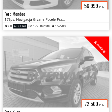
56 999
PLN
Ford Mondeo
179ps. Navigacja Grzane Fotele Przód TYł Kierownica Klimatronic 2018
2.0
Diesel
KM 179
2018
169500
Sprzedany
72 500
PLN
Ford Kuga