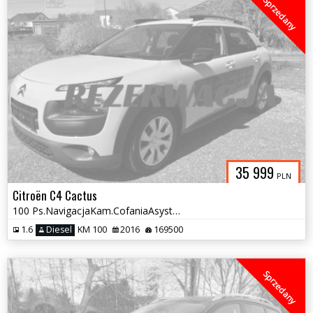
Sprzedany
35 999
PLN
Citroën C4 Cactus
100 Ps.NavigacjaKam.CofaniaAsystentParkowaniaKlimatronic Serwis
1.6
Diesel
KM 100
2016
169500
Sprzedany