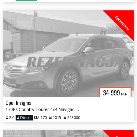
Sprzedany
34 999
PLN
Opel Insignia
170Ps.Country Tourer 4x4 Navigacja Klimatronic Dwustrefowy 2015
2.0
Diesel
KM 170
2015
213000