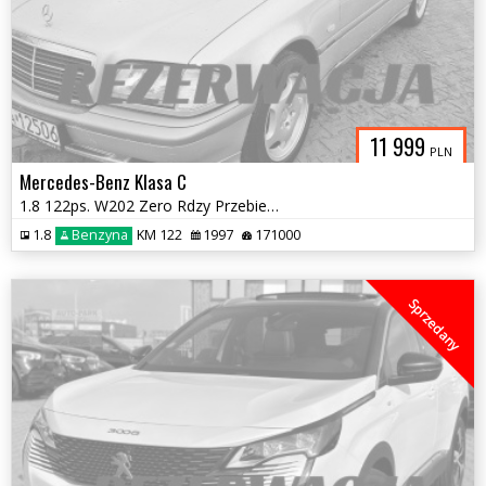
11 999
PLN
Mercedes-Benz Klasa C
1.8 122ps. W202 Zero Rdzy Przebieg 1997
1.8
Benzyna
KM 122
1997
171000
Sprzedany