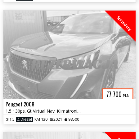
Sprzedany
77 700
PLN
Peugeot 2008
1.5 130ps. Gt Virtual Navi Klimatronic Grzane Fotele Kierownica 2021
1.5
Diesel
KM 130
2021
98500