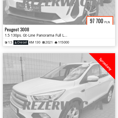
97 700
PLN
Peugeot 3008
1.5 130ps. Gt-Line Panorama Full Led Navi Kam.360 2021
1.5
Diesel
KM 130
2021
115000
Sprzedany