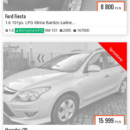
8 800
PLN
Ford Fiesta
1.6 101ps. LPG Klima Bardzo Ładne Auto 2005rok
1.6
Benzyna+LPG
KM 101
2005
167000
Sprzedany
15 999
PLN
Hyundai i30