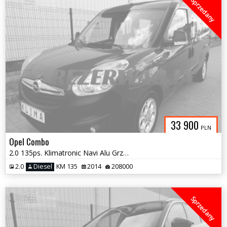
Sprzedany
33 900
PLN
Opel Combo
2.0 135ps. Klimatronic Navi Alu Grzane Fotele 2014
2.0
Diesel
KM 135
2014
208000
Sprzedany