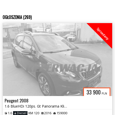
OGŁOSZENIA (269)
Sprzedany
33 900
PLN
Peugeot 2008
1.6 BlueHDi 120ps. Gt Panorama Klimatronic
1.6
Diesel
KM 120
2016
159000