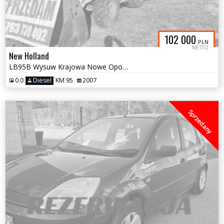
102 000
PLN
NETTO
New Holland
LB95B Wysuw Krajowa Nowe Opony 2007 krokodyl GOTOWA DO PRACY
0.0
Diesel
KM 95
2007
Sprzedany