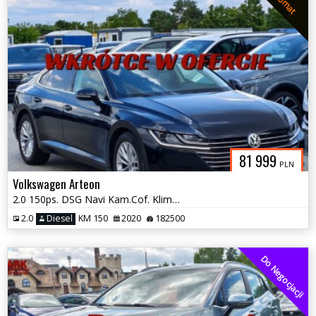
Automat
81 999
PLN
Volkswagen Arteon
2.0 150ps. DSG Navi Kam.Cof. KlimatronicDwustref. Grzane Fotele 2020
2.0
Diesel
KM 150
2020
182500
Do Negocjacji