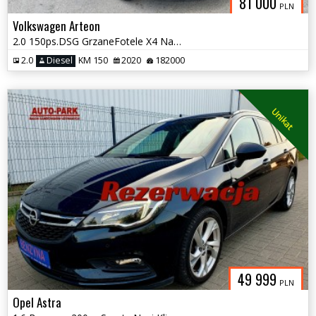
81 000
PLN
Volkswagen Arteon
2.0 150ps.DSG GrzaneFotele X4 Navi Klimattonic x3 2020
2.0
Diesel
KM 150
2020
182000
Unikat
49 999
PLN
Opel Astra