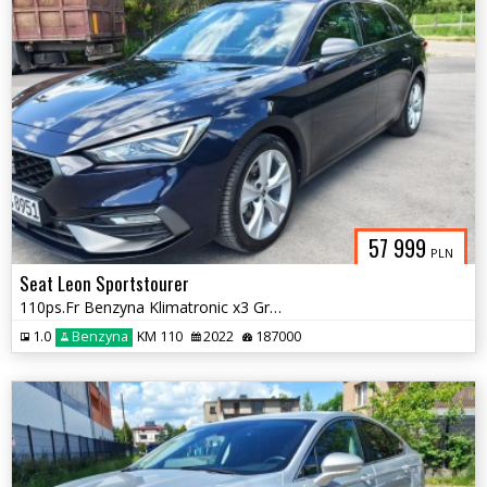
57 999
PLN
Seat Leon Sportstourer
110ps.Fr Benzyna Klimatronic x3 GrzaneFoteleKierownica Kam.Cofania2022
1.0
Benzyna
KM 110
2022
187000