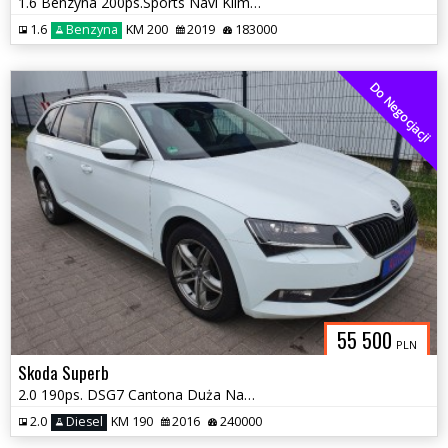
1.6 Benzyna 200ps.Sports Navi Klimatronic Po Serwisie 2019rok
1.6
Benzyna
KM 200
2019
183000
Do Negocjacji
55 500
PLN
Skoda Superb
2.0 190ps. DSG7 Cantona Duża Navi 2016
2.0
Diesel
KM 190
2016
240000