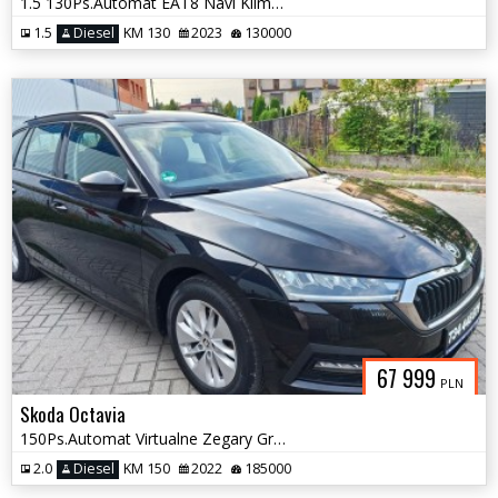
1.5 130Ps.Automat EAT8 Navi Klimatronic Grzane Fotele 2023
1.5
Diesel
KM 130
2023
130000
67 999
PLN
Skoda Octavia
150Ps.Automat Virtualne Zegary GrzanaFotele Navi Serwis 2022
2.0
Diesel
KM 150
2022
185000