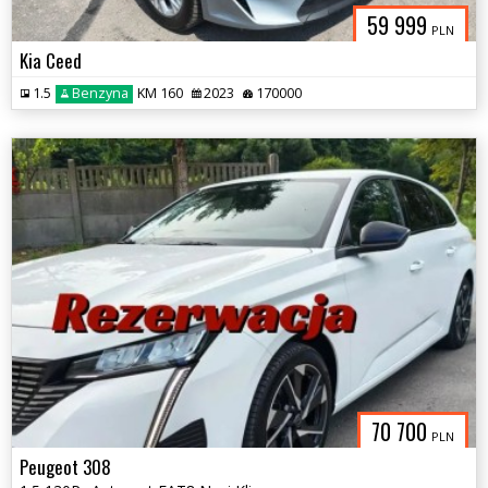
59 999
PLN
Kia Ceed
1.5
Benzyna
KM 160
2023
170000
70 700
PLN
Peugeot 308