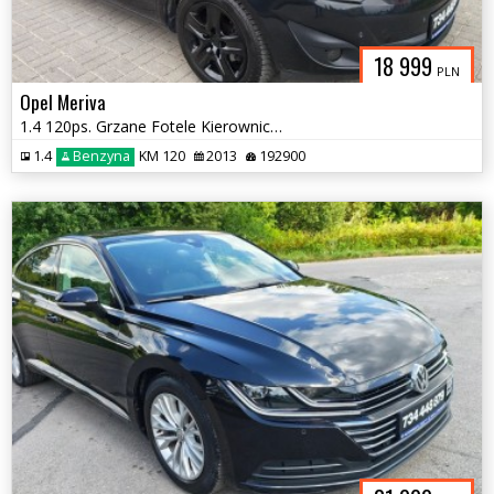
18 999
PLN
Opel Meriva
1.4 120ps. Grzane Fotele Kierownica Klimatyzacja 2013
1.4
Benzyna
KM 120
2013
192900