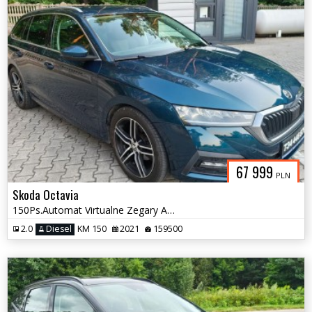
67 999
PLN
Skoda Octavia
150Ps.Automat Virtualne Zegary Ambiente Grzana Kierownica Serwis 2021
2.0
Diesel
KM 150
2021
159500