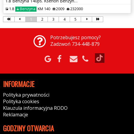
1.8 Benzyna 140ps. Ksenon Benzyna 7-0sób
1.8
Benzyna
KM 140
2009
232000
1
2
3
4
5
Potrzebujesz pomocy?
Zadzwoń 734-448-879
INFORMACJE
Polityka prywatności
Polityka cookies
Klauzula informacyjna RODO
Reklamacje
GODZINY OTWARCIA