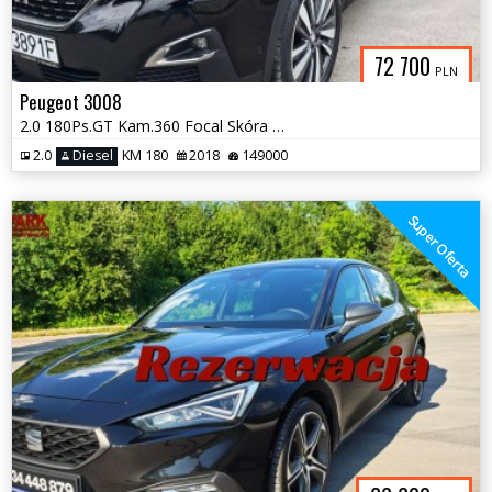
72 700
PLN
Peugeot 3008
2.0 180Ps.GT Kam.360 Focal Skóra Panorama Masaże Navi 2018
2.0
Diesel
KM 180
2018
149000
Super Oferta