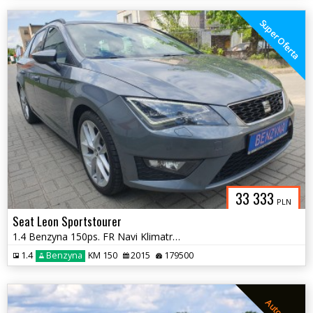
Super Oferta
33 333
PLN
Seat Leon Sportstourer
1.4 Benzyna 150ps. FR Navi Klimatronic x2 Grzane Fotele
1.4
Benzyna
KM 150
2015
179500