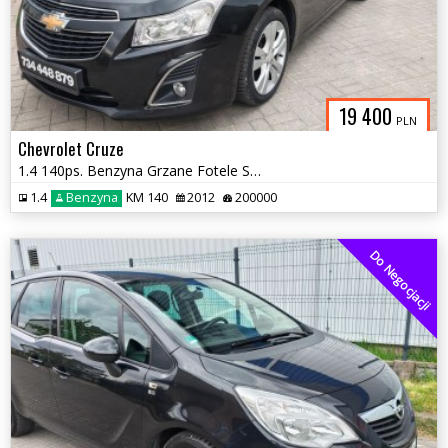
19 400
PLN
Chevrolet Cruze
1.4 140ps. Benzyna Grzane Fotele Skóra Navi Model 2013
1.4
Benzyna
KM 140
2012
200000
Do Negocjacji