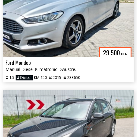
29 500
PLN
Ford Mondeo
Manual Diesel Klimatronic Dwustrefowy Grzane Fotele Serwis do Końca
1.5
Diesel
KM 120
2015
233650