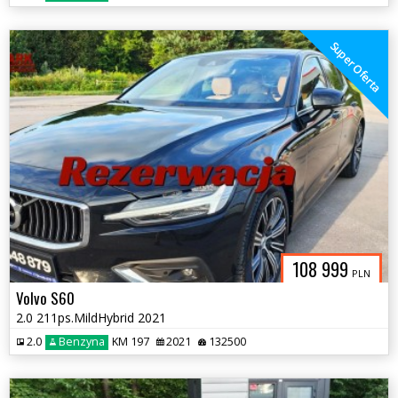
Super Oferta
108 999
PLN
Volvo S60
2.0 211ps.MildHybrid 2021
2.0
Benzyna
KM 197
2021
132500