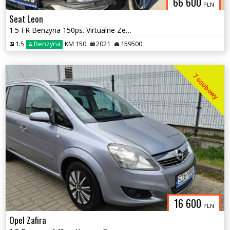
66 600
PLN
Seat Leon
1.5 FR Benzyna 150ps. Virtualne Zegary Klimatronic x3 Indukcja 2021
1.5
Benzyna
KM 150
2021
159500
7 osobowy
16 600
PLN
Opel Zafira