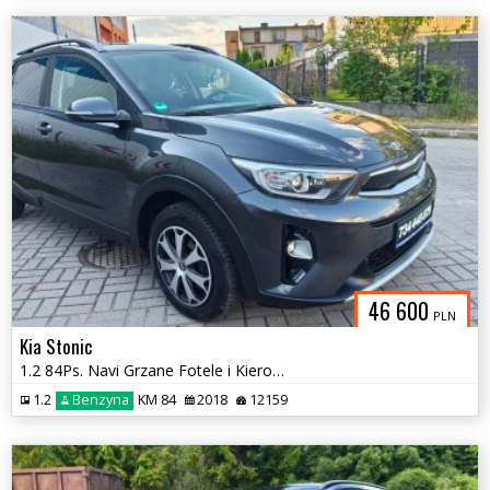
46 600
PLN
Kia Stonic
1.2 84Ps. Navi Grzane Fotele i Kierownica 2018
1.2
Benzyna
KM 84
2018
12159