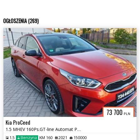
OGŁOSZENIA (269)
73 700
PLN
Kia ProCeed
1.5 MHEV 160Ps.GT-line Automat Panorama Bezwypadek 2021r.
1.5
Benzyna
KM 160
2021
150000