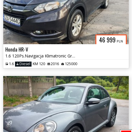
46 999
PLN
Honda HR-V
1.6 120Ps.Navigacja Klimatronic Grzane Fotele 2016
1.6
Diesel
KM 120
2016
125000