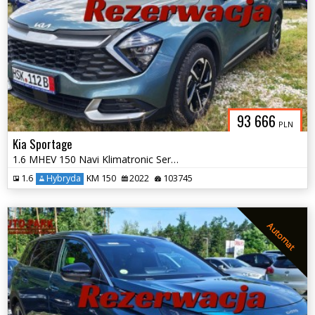
93 666
PLN
Kia Sportage
1.6 MHEV 150 Navi Klimatronic Serwis 202
1.6
Hybryda
KM 150
2022
103745
Automat