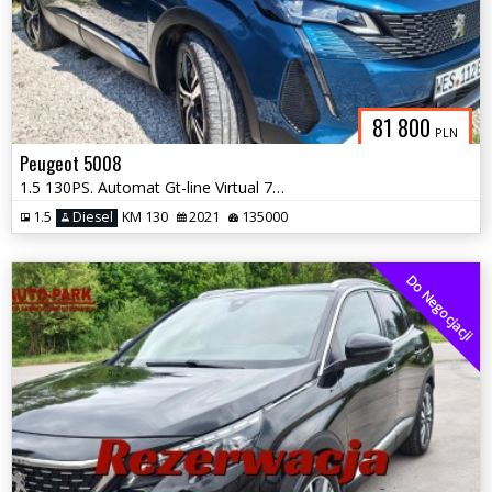
81 800
PLN
Peugeot 5008
1.5 130PS. Automat Gt-line Virtual 7-osób Full Serwis 2021
1.5
Diesel
KM 130
2021
135000
Do Negocjacji