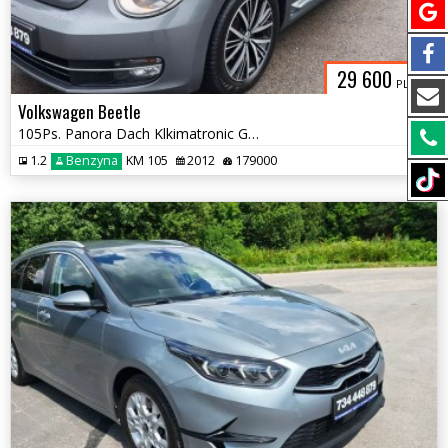
29 600
PLN
Volkswagen Beetle
105Ps. Panora Dach Klkimatronic Grzane Fotele 2012
1.2
Benzyna
KM 105
2012
179000