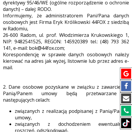
dyrektywy 95/46/WE (ogólne rozporządzenie o ochronie
danych) – dalej: RODO.
Informujemy, że administratorem Pani/Pana danych
osobowych jest Firma Eryk Królikowski 44FOX z siedzibą
w Radomiu,
26-600 Radom, ul. prof. Włodzimierza Krukowskiego 1,
NIP: 9482541525, REGON: 145920389 tel.: (48) 793 362
141, e-mail: bok
44fox.com;
Korespondencję w sprawie danych osobowych należy
kierować na adres jak wyżej, listownie lub przez adres e-
mail.
2. Dane osobowe pozyskane w związku z zawarciem z
Panią/Panem umowy będą przetwarzane w
następujących celach:
związanych z realizacją podpisanej z Panią/Panem
umowy,
związanych z dochodzeniem ewentualnych
roszczeń, odszkodowań,