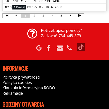
2.0 177ps. Grzane Fotele Kierownica Szyba Navi Kamera Cof. Klimatronic
2.0
Diesel
KM 177
2019
86500
1
2
3
4
5
Potrzebujesz pomocy?
Zadzwoń 734-448-879
INFORMACJE
Polityka prywatności
Polityka cookies
Klauzula informacyjna RODO
Reklamacje
GODZINY OTWARCIA