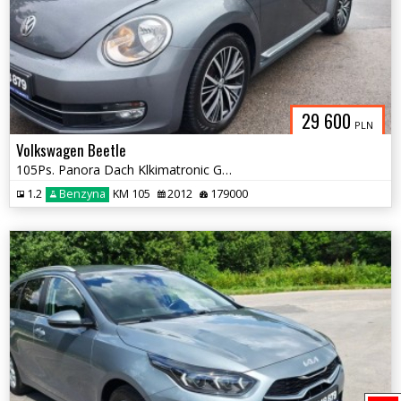
29 600
PLN
Volkswagen Beetle
105Ps. Panora Dach Klkimatronic Grzane Fotele 2012
1.2
Benzyna
KM 105
2012
179000