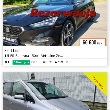
66 600
PLN
Seat Leon
1.5 FR Benzyna 150ps. Virtualne Zegary Klimatronic x3 Indukcja 2021
1.5
Benzyna
KM 150
2021
159500
7 osobowy