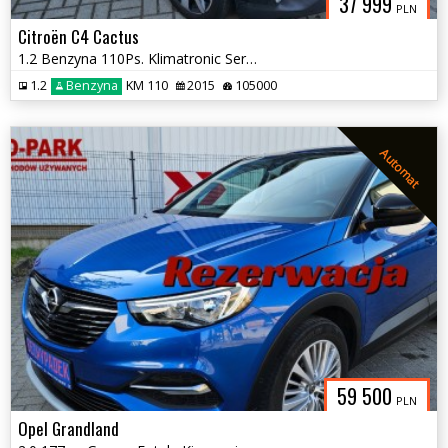
37 999
PLN
Citroën C4 Cactus
1.2 Benzyna 110Ps. Klimatronic Serwis
1.2
Benzyna
KM 110
2015
105000
Automat
59 500
PLN
Opel Grandland