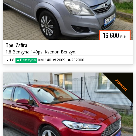
16 600
PLN
Opel Zafira
1.8 Benzyna 140ps. Ksenon Benzyna 7-0sób
1.8
Benzyna
KM 140
2009
232000
Automat