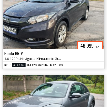
46 999
PLN
Honda HR-V
1.6 120Ps.Navigacja Klimatronic Grzane Fotele 2016
1.6
Diesel
KM 120
2016
125000