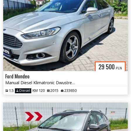
29 500
PLN
Ford Mondeo
Manual Diesel Klimatronic Dwustrefowy Grzane Fotele Serwis do Końca
1.5
Diesel
KM 120
2015
233650