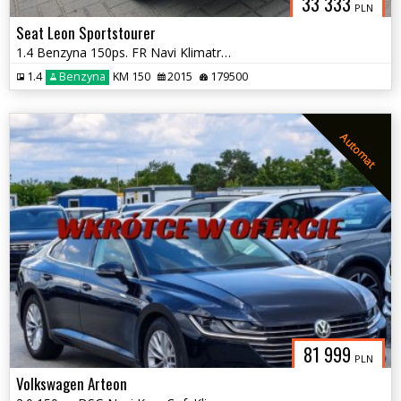
33 333
PLN
Seat Leon Sportstourer
1.4 Benzyna 150ps. FR Navi Klimatronic x2 Grzane Fotele
1.4
Benzyna
KM 150
2015
179500
Automat
81 999
PLN
Volkswagen Arteon