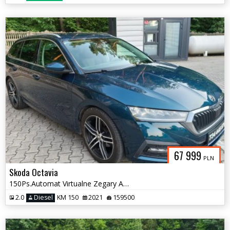
67 999
PLN
Skoda Octavia
150Ps.Automat Virtualne Zegary Ambiente Grzana Kierownica Serwis 2021
2.0
Diesel
KM 150
2021
159500