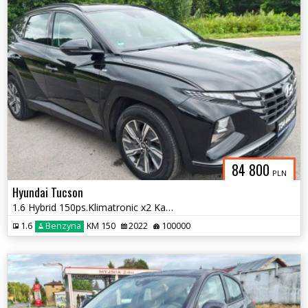
84 800
PLN
Hyundai Tucson
1.6 Hybrid 150ps.Klimatronic x2 Kamera Cofania 2022
1.6
Benzyna
KM 150
2022
100000