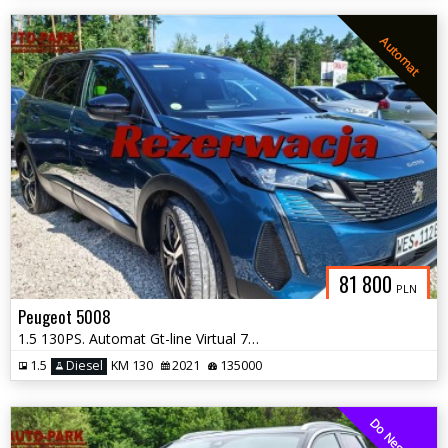
Automat
81 800
PLN
Peugeot 5008
1.5 130PS. Automat Gt-line Virtual 7-osób Full Serwis 2021
1.5
Diesel
KM 130
2021
135000