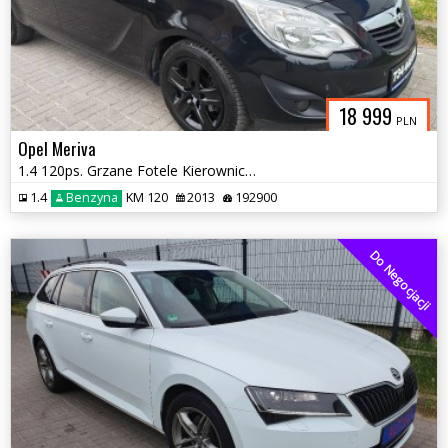
18 999
PLN
Opel Meriva
1.4 120ps. Grzane Fotele Kierownica Klimatyzacja 2013
1.4
Benzyna
KM 120
2013
192900
Do Negocjacji