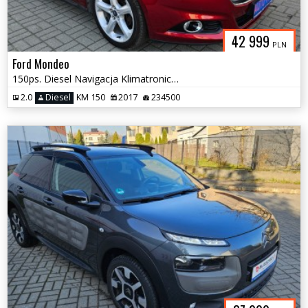
42 999
PLN
Ford Mondeo
150ps. Diesel Navigacja Klimatronic Dwustrefowy 2017
2.0
Diesel
KM 150
2017
234500