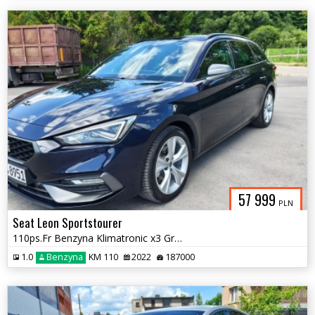
57 999
PLN
Seat Leon Sportstourer
110ps.Fr Benzyna Klimatronic x3 GrzaneFoteleKierownica Kam.Cofania2022
1.0
Benzyna
KM 110
2022
187000