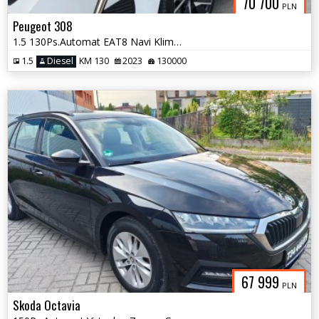
70 700
PLN
Peugeot 308
1.5 130Ps.Automat EAT8 Navi Klimatronic Grzane Fotele 2023
1.5
Diesel
KM 130
2023
130000
67 999
PLN
Skoda Octavia