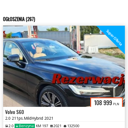
OGŁOSZENIA (267)
Super Oferta
108 999
PLN
Volvo S60
2.0 211ps.MildHybrid 2021
2.0
Benzyna
KM 197
2021
132500