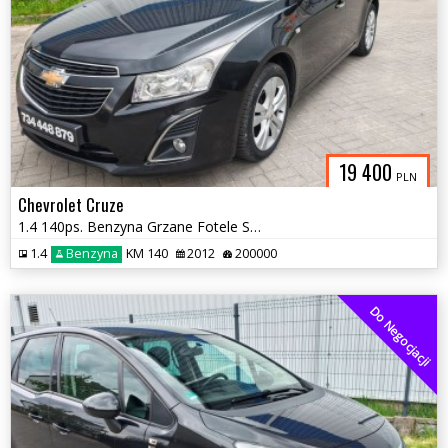
19 400
PLN
Chevrolet Cruze
1.4 140ps. Benzyna Grzane Fotele Skóra Navi Model 2013
1.4
Benzyna
KM 140
2012
200000
Do Negocjacji