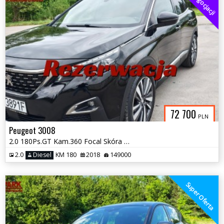
Do Negocjacji
72 700
PLN
Peugeot 3008
2.0 180Ps.GT Kam.360 Focal Skóra Panorama Masaże Navi 2018
2.0
Diesel
KM 180
2018
149000
Super Oferta