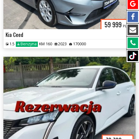
59 999
PLN
Kia Ceed
1.5
Benzyna
KM 160
2023
170000