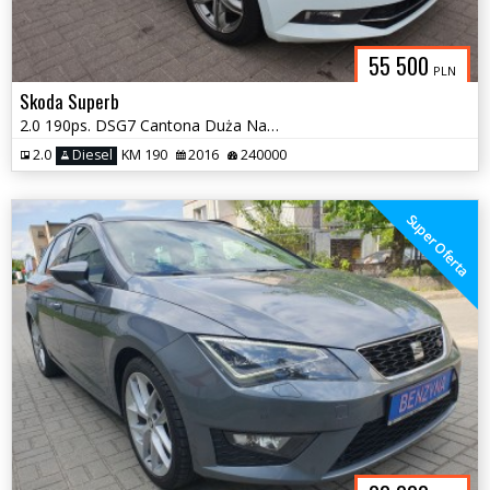
55 500
PLN
Skoda Superb
2.0 190ps. DSG7 Cantona Duża Navi 2016
2.0
Diesel
KM 190
2016
240000
Super Oferta