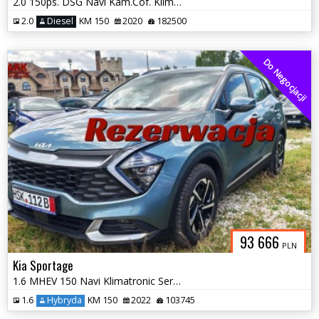
2.0 150ps. DSG Navi Kam.Cof. KlimatronicDwustref. Grzane Fotele 2020
2.0
Diesel
KM 150
2020
182500
Do Negocjacji
93 666
PLN
Kia Sportage
1.6 MHEV 150 Navi Klimatronic Serwis 202
1.6
Hybryda
KM 150
2022
103745