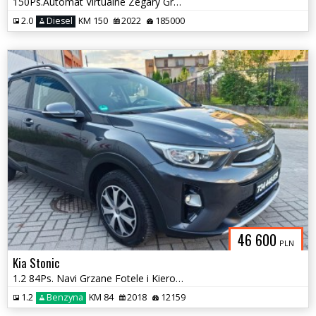
150Ps.Automat Virtualne Zegary GrzanaFotele Navi Serwis 2022
2.0
Diesel
KM 150
2022
185000
46 600
PLN
Kia Stonic
1.2 84Ps. Navi Grzane Fotele i Kierownica 2018
1.2
Benzyna
KM 84
2018
12159