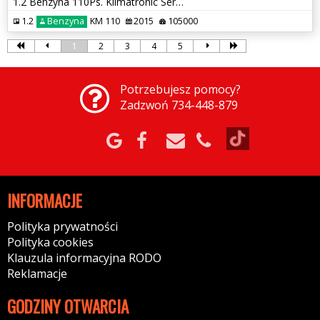
1.2 Benzyna 110Ps. Klimatronic Serwis
1.2
Benzyna
KM 110
2015
105000
1
2
3
4
5
Potrzebujesz pomocy?
Zadzwoń 734-448-879
INFORMACJE
Polityka prywatności
Polityka cookies
Klauzula informacyjna RODO
Reklamacje
GODZINY OTWARCIA