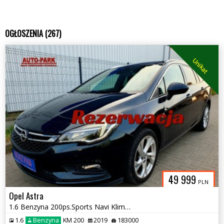
OGŁOSZENIA (267)
Unikat
49 999
PLN
Opel Astra
1.6 Benzyna 200ps.Sports Navi Klimatronic Po Serwisie 2019rok
1.6
Benzyna
KM 200
2019
183000