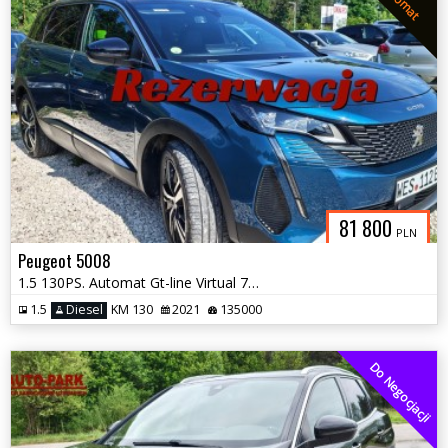
Automat
81 800
PLN
Peugeot 5008
1.5 130PS. Automat Gt-line Virtual 7-osób Full Serwis 2021
1.5
Diesel
KM 130
2021
135000
Do Negocjacji