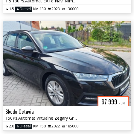
1.5 130Ps.Automat EAT8 Navi Klimatronic Grzane Fotele 2023
1.5
Diesel
KM 130
2023
130000
67 999
PLN
Skoda Octavia
150Ps.Automat Virtualne Zegary GrzanaFotele Navi Serwis 2022
2.0
Diesel
KM 150
2022
185000