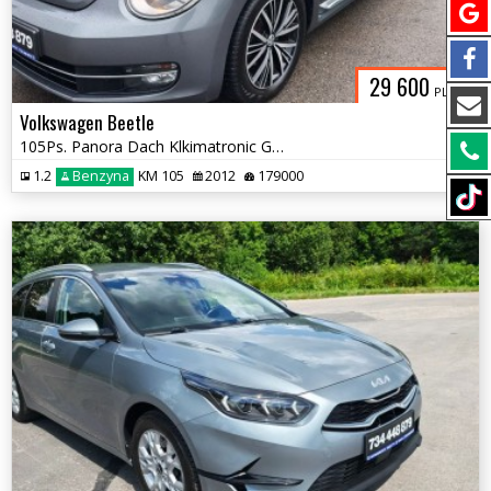
29 600
PLN
Volkswagen Beetle
105Ps. Panora Dach Klkimatronic Grzane Fotele 2012
1.2
Benzyna
KM 105
2012
179000