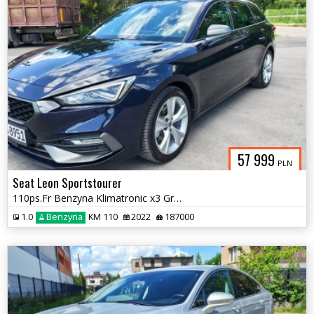
57 999
PLN
Seat Leon Sportstourer
110ps.Fr Benzyna Klimatronic x3 GrzaneFoteleKierownica Kam.Cofania2022
1.0
Benzyna
KM 110
2022
187000