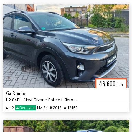
46 600
PLN
Kia Stonic
1.2 84Ps. Navi Grzane Fotele i Kierownica 2018
1.2
Benzyna
KM 84
2018
12159