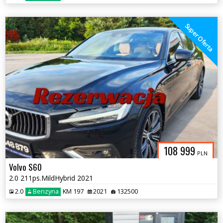
Super Oferta
108 999
PLN
Volvo S60
2.0 211ps.MildHybrid 2021
2.0
Benzyna
KM 197
2021
132500