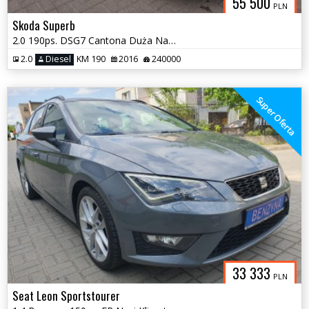
55 500
PLN
Skoda Superb
2.0 190ps. DSG7 Cantona Duża Navi 2016
2.0
Diesel
KM 190
2016
240000
Super Oferta
33 333
PLN
Seat Leon Sportstourer