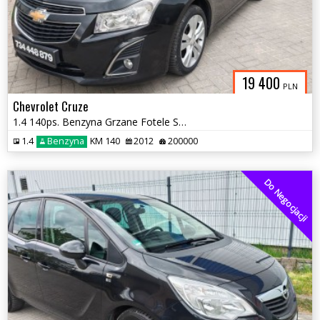
19 400
PLN
Chevrolet Cruze
1.4 140ps. Benzyna Grzane Fotele Skóra Navi Model 2013
1.4
Benzyna
KM 140
2012
200000
Do Negocjacji