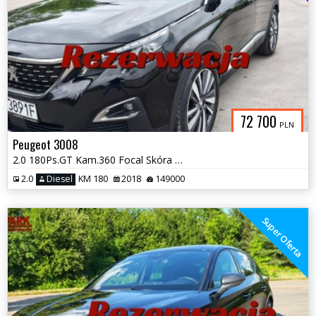
72 700
PLN
Peugeot 3008
2.0 180Ps.GT Kam.360 Focal Skóra Panorama Masaże Navi 2018
2.0
Diesel
KM 180
2018
149000
Super Oferta