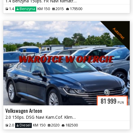
1.4 Benzyna 150ps. FR Navi Klimatronic x2 Grzane Fotele
1.4
Benzyna
KM 150
2015
179500
Automat
81 999
PLN
Volkswagen Arteon
2.0 150ps. DSG Navi Kam.Cof. KlimatronicDwustref. Grzane Fotele 2020
2.0
Diesel
KM 150
2020
182500