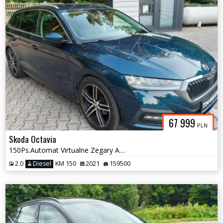
67 999
PLN
Skoda Octavia
150Ps.Automat Virtualne Zegary Ambiente Grzana Kierownica Serwis 2021
2.0
Diesel
KM 150
2021
159500