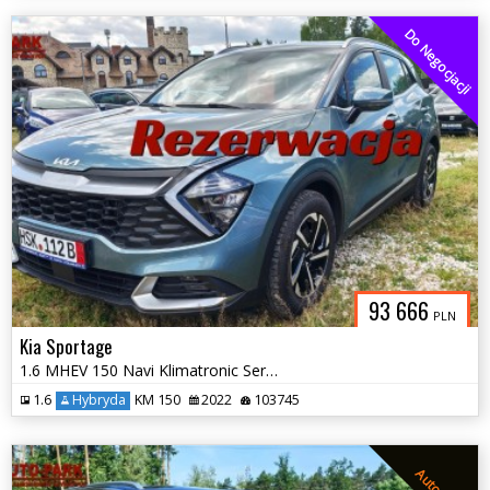
Do Negocjacji
93 666
PLN
Kia Sportage
1.6 MHEV 150 Navi Klimatronic Serwis 202
1.6
Hybryda
KM 150
2022
103745