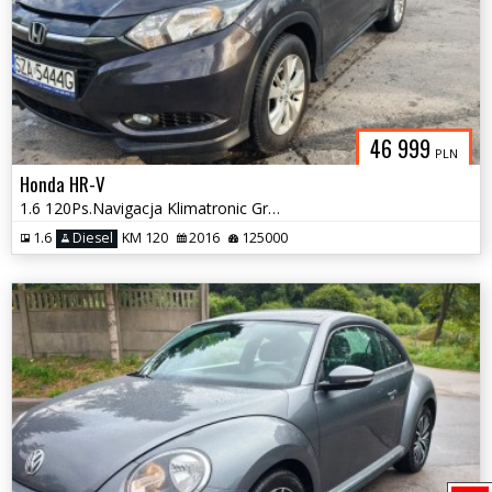
46 999
PLN
Honda HR-V
1.6 120Ps.Navigacja Klimatronic Grzane Fotele 2016
1.6
Diesel
KM 120
2016
125000