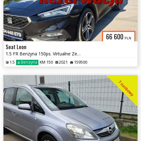
66 600
PLN
Seat Leon
1.5 FR Benzyna 150ps. Virtualne Zegary Klimatronic x3 Indukcja 2021
1.5
Benzyna
KM 150
2021
159500
7 osobowy