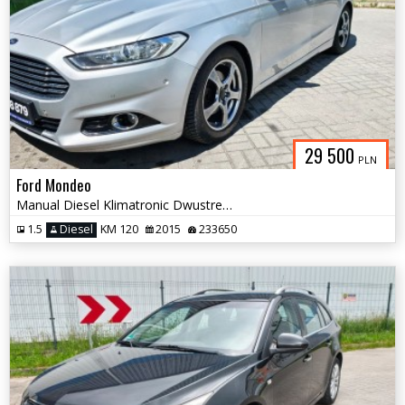
29 500
PLN
Ford Mondeo
Manual Diesel Klimatronic Dwustrefowy Grzane Fotele Serwis do Końca
1.5
Diesel
KM 120
2015
233650