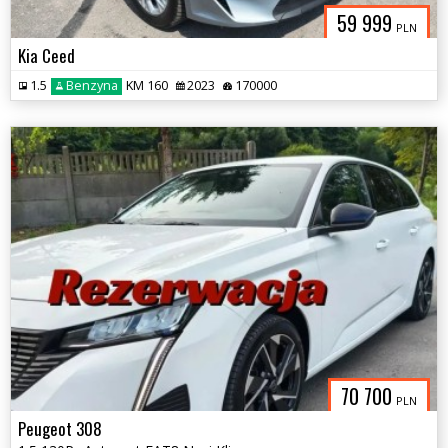
59 999
PLN
Kia Ceed
1.5
Benzyna
KM 160
2023
170000
70 700
PLN
Peugeot 308