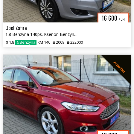
16 600
PLN
Opel Zafira
1.8 Benzyna 140ps. Ksenon Benzyna 7-0sób
1.8
Benzyna
KM 140
2009
232000
Automat