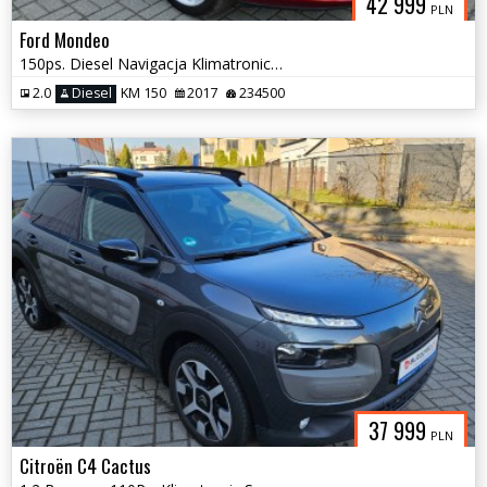
42 999
PLN
Ford Mondeo
150ps. Diesel Navigacja Klimatronic Dwustrefowy 2017
2.0
Diesel
KM 150
2017
234500
37 999
PLN
Citroën C4 Cactus